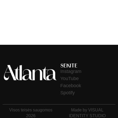
Atsiliepimų dar nėra.
Rašyti atsiliepimą gali tik prisijungę pirkėjai, kurie yra įsigiję šį
produktą.
SEKITE
Instagram
YouTube
Facebook
Spotify
Visos teisės saugomos
Made by VISUAL
2026
IDENTITY STUDIO