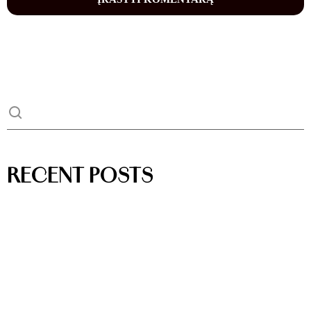
RECENT POSTS
HELLO WORLD!
BEHIND THE SCENES: A WEEK IN THE LIFE OF AURENZA
HIGHLIGHTS FROM OUR LATEST FESTIVAL SHOWCASES
HOW MOVEMENT AND MUSIC CONNECT AUDIENCES
EVENT RECAP: UNFORGETTABLE MOMENTS ON STAGE